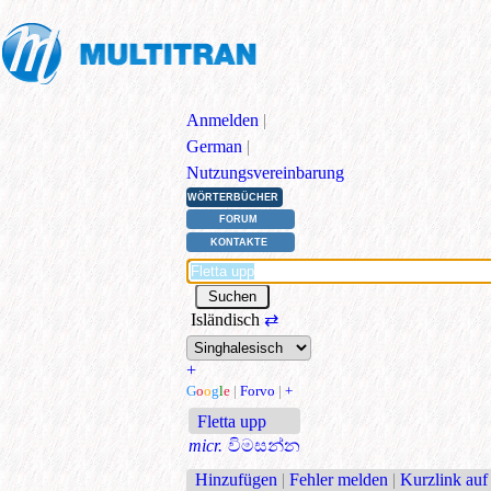
Anmelden
|
German
|
Nutzungsvereinbarung
WÖRTERBÜCHER
FORUM
KONTAKTE
Isländisch
⇄
+
G
o
o
g
l
e
|
Forvo
|
+
Fletta upp
micr.
විමසන්න
Hinzufügen
|
Fehler melden
|
Kurzlink auf