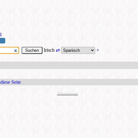
g
Irisch
⇄
+
diese Seite
Advertisement