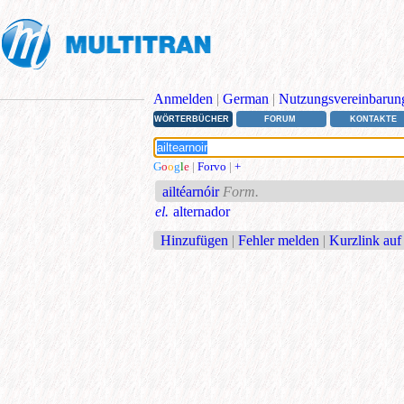
Anmelden
|
German
|
Nutzungsvereinbarun
WÖRTERBÜCHER
FORUM
KONTAKTE
G
o
o
g
l
e
|
Forvo
|
+
ailtéarnóir
Form.
el.
alternador
Hinzufügen
|
Fehler melden
|
Kurzlink auf 