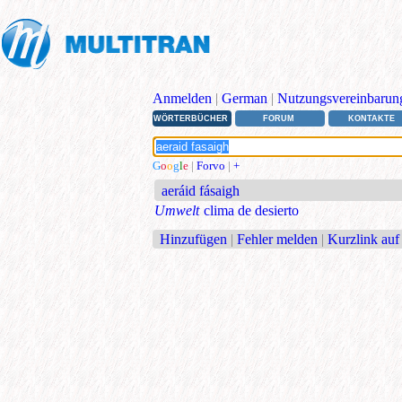
Anmelden
|
German
|
Nutzungsvereinbarun
WÖRTERBÜCHER
FORUM
KONTAKTE
G
o
o
g
l
e
|
Forvo
|
+
aeráid fásaigh
Umwelt
clima de desierto
Hinzufügen
|
Fehler melden
|
Kurzlink auf 