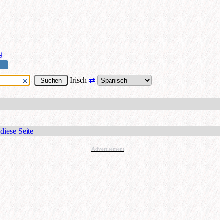
g
Irisch
⇄
+
diese Seite
Advertisement