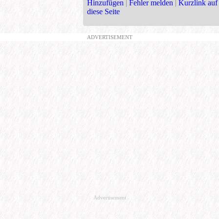
Hinzufügen
|
Fehler melden
|
Kurzlink auf
diese Seite
ADVERTISEMENT
Advertisement