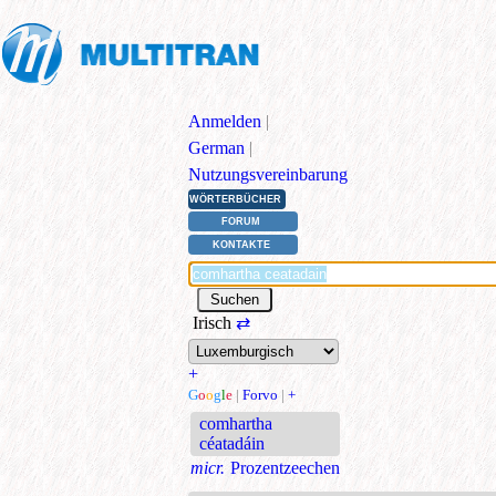
Anmelden
|
German
|
Nutzungsvereinbarung
WÖRTERBÜCHER
FORUM
KONTAKTE
Irisch
⇄
+
G
o
o
g
l
e
|
Forvo
|
+
comhartha
céatadáin
micr.
Prozentzeechen