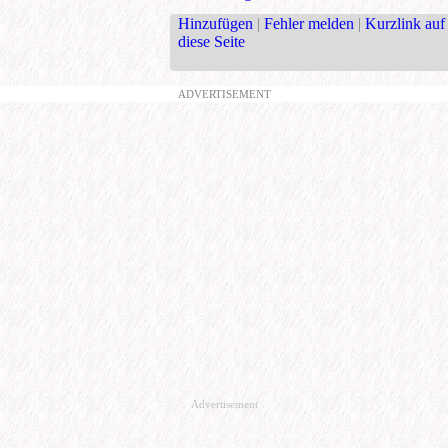
Hinzufügen
|
Fehler melden
|
Kurzlink auf
diese Seite
ADVERTISEMENT
Advertisement