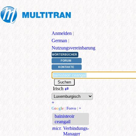
Anmelden
|
German
|
Nutzungsvereinbarung
WÖRTERBÜCHER
FORUM
KONTAKTE
Irisch
⇄
+
G
o
o
g
l
e
|
Forvo
|
+
bainisteoir
ceangail
micr.
Verbindungs-
Manager