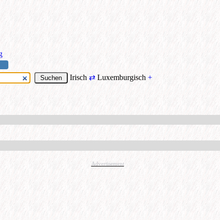
g
Irisch
⇄
Luxemburgisch
+
Advertisement