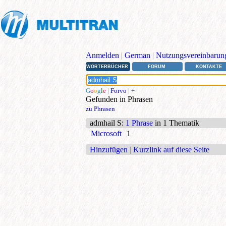
Anmelden
|
German
|
Nutzungsvereinbarun
WÖRTERBÜCHER
FORUM
KONTAKTE
G
o
o
g
l
e
|
Forvo
|
+
Gefunden in Phrasen
zu Phrasen
admhail S
:
1 Phrase
in 1 Thematik
Microsoft
1
Hinzufügen
|
Kurzlink auf diese Seite