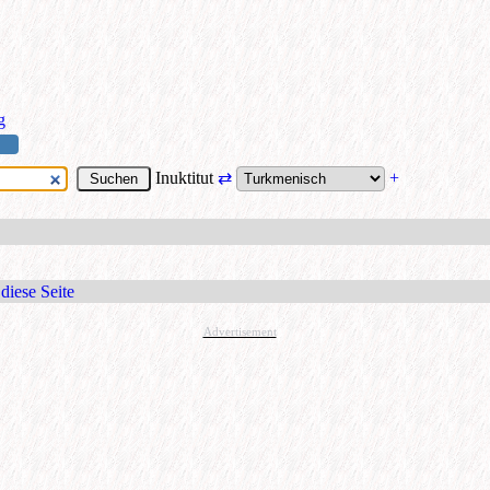
g
Inuktitut
⇄
+
diese Seite
Advertisement