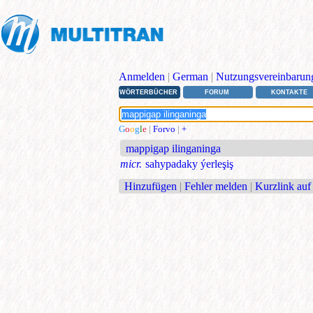
Anmelden
|
German
|
Nutzungsvereinbarun
WÖRTERBÜCHER
FORUM
KONTAKTE
G
o
o
g
l
e
|
Forvo
|
+
mappigap ilinganinga
micr.
sahypadaky ýerleşiş
Hinzufügen
|
Fehler melden
|
Kurzlink auf 