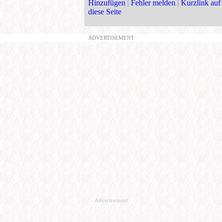
Hinzufügen
|
Fehler melden
|
Kurzlink auf
diese Seite
ADVERTISEMENT
Advertisement