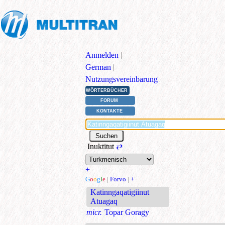
Anmelden
|
German
|
Nutzungsvereinbarung
WÖRTERBÜCHER
FORUM
KONTAKTE
Inuktitut
⇄
+
G
o
o
g
l
e
|
Forvo
|
+
Katinngaqatigiinut
Atuagaq
micr.
Topar Goragy