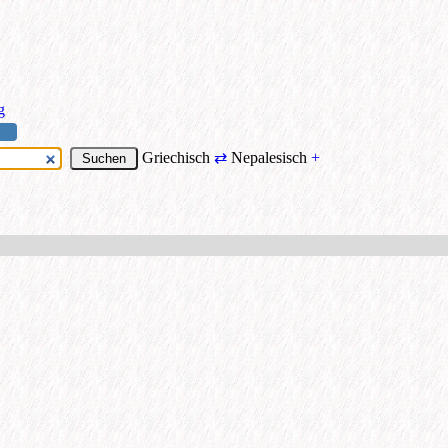
g
Griechisch
⇄
Nepalesisch
+