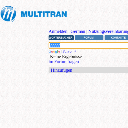
Anmelden
|
German
|
Nutzungsvereinbarun
WÖRTERBÜCHER
FORUM
KONTAKTE
G
o
o
g
l
e
|
Forvo
|
+
Keine Ergebnisse
im Forum fragen
Hinzufügen