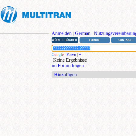
Anmelden
|
German
|
Nutzungsvereinbarun
WÖRTERBÜCHER
FORUM
KONTAKTE
G
o
o
g
l
e
|
Forvo
|
+
Keine Ergebnisse
im Forum fragen
Hinzufügen