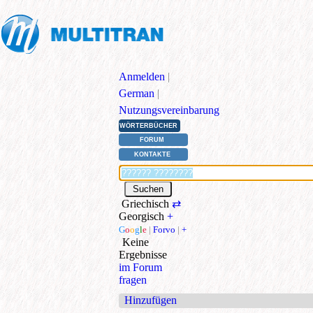
Anmelden
|
German
|
Nutzungsvereinbarung
WÖRTERBÜCHER
FORUM
KONTAKTE
Griechisch
⇄
Georgisch
+
G
o
o
g
l
e
|
Forvo
|
+
Keine
Ergebnisse
im Forum
fragen
Hinzufügen