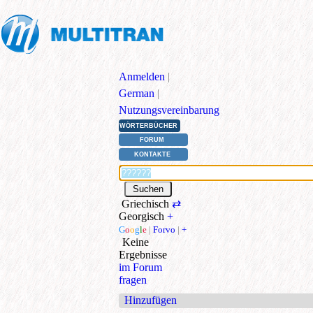
Anmelden
|
German
|
Nutzungsvereinbarung
WÖRTERBÜCHER
FORUM
KONTAKTE
Griechisch
⇄
Georgisch
+
G
o
o
g
l
e
|
Forvo
|
+
Keine
Ergebnisse
im Forum
fragen
Hinzufügen