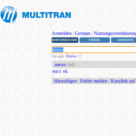
Anmelden
|
German
|
Nutzungsvereinbarun
WÖRTERBÜCHER
FORUM
KONTAKTE
G
o
o
g
l
e
|
Forvo
|
+
anexo
Sub.
micr.
ek
Hinzufügen
|
Fehler melden
|
Kurzlink auf 