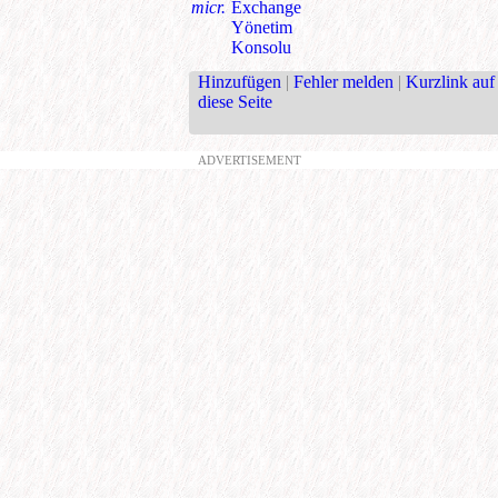
micr.
Exchange
Yönetim
Konsolu
Hinzufügen
|
Fehler melden
|
Kurzlink auf
diese Seite
ADVERTISEMENT