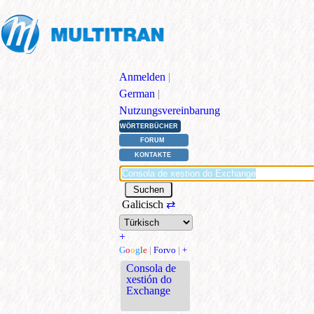
Anmelden
|
German
|
Nutzungsvereinbarung
WÖRTERBÜCHER
FORUM
KONTAKTE
Galicisch
⇄
+
G
o
o
g
l
e
|
Forvo
|
+
Consola de
xestión do
Exchange