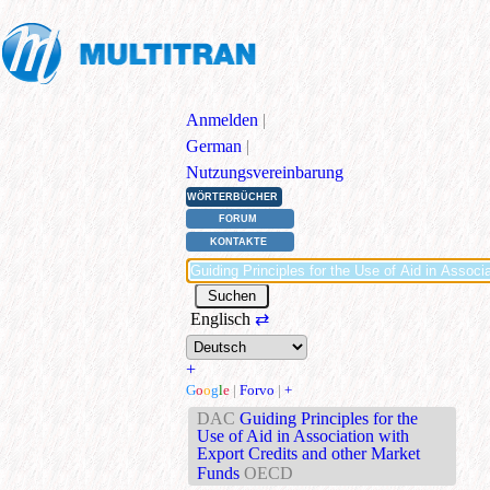
Anmelden
|
German
|
Nutzungsvereinbarung
WÖRTERBÜCHER
FORUM
KONTAKTE
Englisch
⇄
+
G
o
o
g
l
e
|
Forvo
|
+
DAC
Guiding Principles for the
Use of Aid in Association with
Export Credits and other Market
Funds
OECD