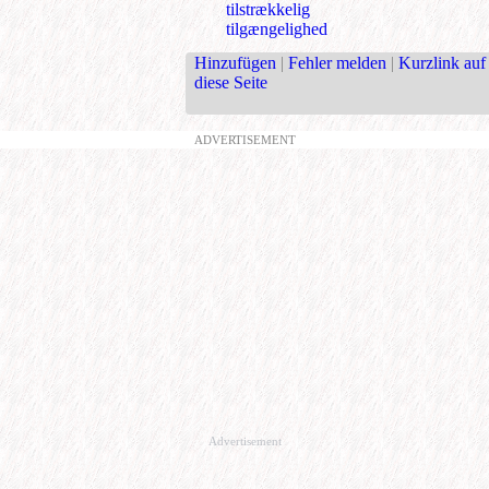
tilstrækkelig
tilgængelighed
Hinzufügen
|
Fehler melden
|
Kurzlink auf
diese Seite
ADVERTISEMENT
Advertisement