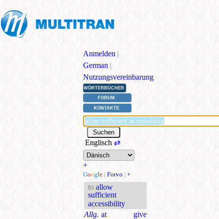
Anmelden
|
German
|
Nutzungsvereinbarung
WÖRTERBÜCHER
FORUM
KONTAKTE
Englisch
⇄
+
G
o
o
g
l
e
|
Forvo
|
+
to
allow
sufficient
accessibility
Allg.
at give