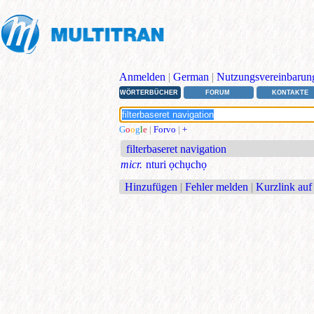
Anmelden
|
German
|
Nutzungsvereinbarun
WÖRTERBÜCHER
FORUM
KONTAKTE
G
o
o
g
l
e
|
Forvo
|
+
filterbaseret navigation
micr.
nturi ọchụchọ
Hinzufügen
|
Fehler melden
|
Kurzlink auf 