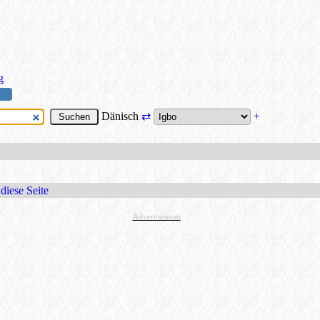
g
Dänisch
⇄
+
diese Seite
Advertisement