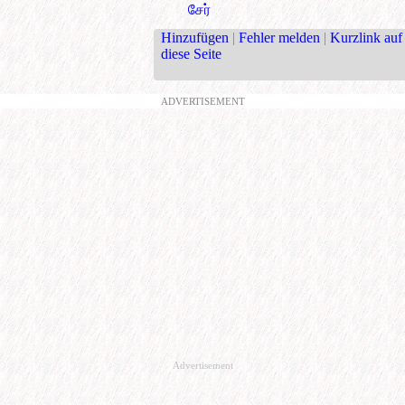
சேர்
Hinzufügen
|
Fehler melden
|
Kurzlink auf
diese Seite
ADVERTISEMENT
Advertisement