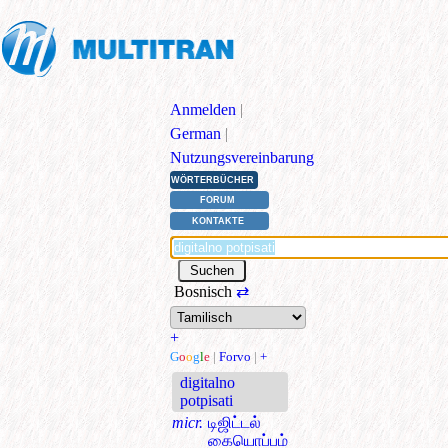
Anmelden
|
German
|
Nutzungsvereinbarung
WÖRTERBÜCHER
FORUM
KONTAKTE
Bosnisch
⇄
+
G
o
o
g
l
e
|
Forvo
|
+
digitalno
potpisati
micr.
டிஜிட்டல்
கையொப்பம்