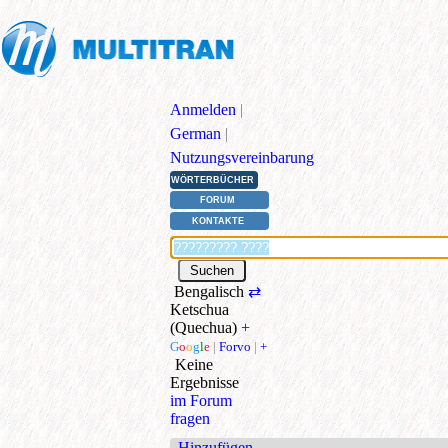
Anmelden
|
German
|
Nutzungsvereinbarung
WÖRTERBÜCHER
FORUM
KONTAKTE
Bengalisch
⇄
Ketschua
(Quechua)
+
G
o
o
g
l
e
|
Forvo
|
+
Keine
Ergebnisse
im Forum
fragen
Hinzufügen