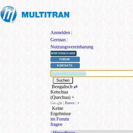
Anmelden
|
German
|
Nutzungsvereinbarung
WÖRTERBÜCHER
FORUM
KONTAKTE
Bengalisch
⇄
Ketschua
(Quechua)
+
G
o
o
g
l
e
|
Forvo
|
+
Keine
Ergebnisse
im Forum
fragen
Hinzufügen