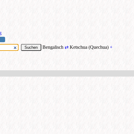
g
Bengalisch
⇄
Ketschua (Quechua)
+