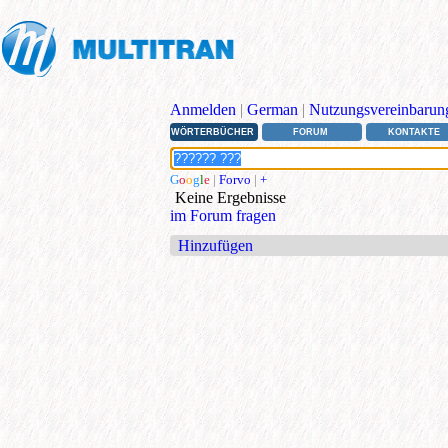
Anmelden
|
German
|
Nutzungsvereinbarun
WÖRTERBÜCHER
FORUM
KONTAKTE
G
o
o
g
l
e
|
Forvo
|
+
Keine Ergebnisse
im Forum fragen
Hinzufügen