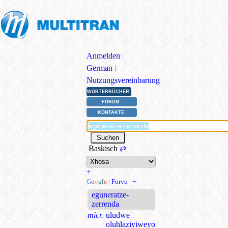
Anmelden
|
German
|
Nutzungsvereinbarung
WÖRTERBÜCHER
FORUM
KONTAKTE
Baskisch
⇄
+
G
o
o
g
l
e
|
Forvo
|
+
eguneratze-
zerrenda
micr.
uludwe
oluhlaziyiweyo