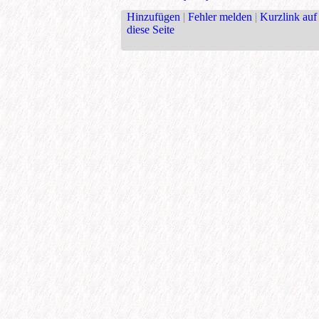
Hinzufügen
|
Fehler melden
|
Kurzlink auf
diese Seite