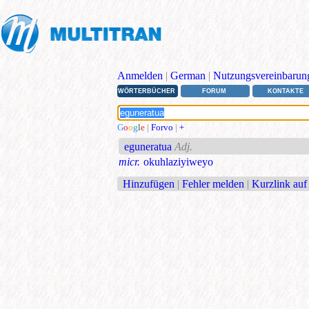
Anmelden
|
German
|
Nutzungsvereinbarun
WÖRTERBÜCHER
FORUM
KONTAKTE
G
o
o
g
l
e
|
Forvo
|
+
eguneratua
Adj.
micr.
okuhlaziyiweyo
Hinzufügen
|
Fehler melden
|
Kurzlink auf 