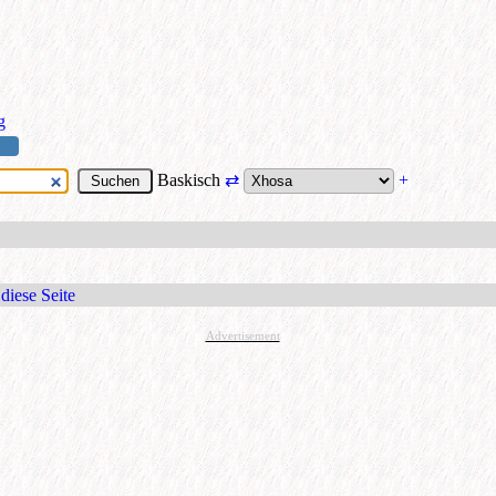
g
Baskisch
⇄
+
diese Seite
Advertisement