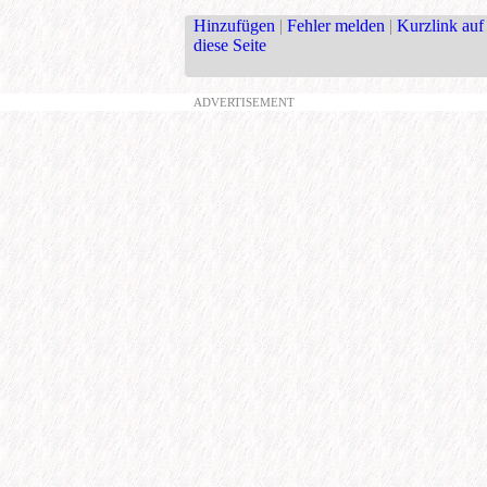
Hinzufügen
|
Fehler melden
|
Kurzlink auf
diese Seite
ADVERTISEMENT