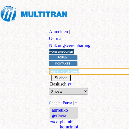
Anmelden
|
German
|
Nutzungsvereinbarung
WÖRTERBÜCHER
FORUM
KONTAKTE
Baskisch
⇄
+
G
o
o
g
l
e
|
Forvo
|
+
aurretiko
gertaera
micr.
phambi
komcimbi