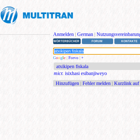
Anmelden
|
German
|
Nutzungsvereinbarun
WÖRTERBÜCHER
FORUM
KONTAKTE
G
o
o
g
l
e
|
Forvo
|
+
atxikipen fiskala
micr.
isixhasi esibanjiweyo
Hinzufügen
|
Fehler melden
|
Kurzlink auf 