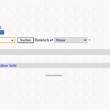
g
Baskisch
⇄
+
diese Seite
Advertisement