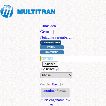
Anmelden
|
German
|
Nutzungsvereinbarung
WÖRTERBÜCHER
FORUM
KONTAKTE
Baskisch
⇄
+
G
o
o
g
l
e
|
Forvo
|
+
anonimo
Form.
micr.
engenamnini-
yo