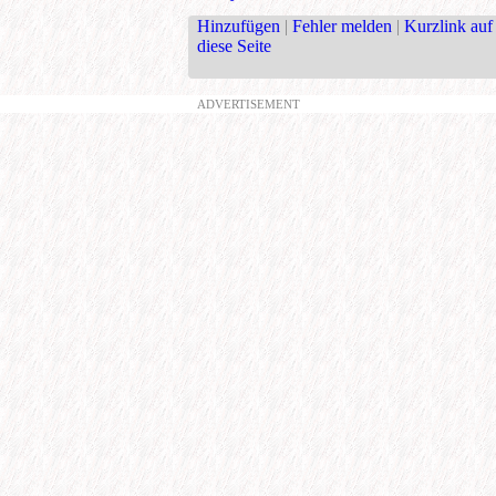
Hinzufügen
|
Fehler melden
|
Kurzlink auf
diese Seite
ADVERTISEMENT