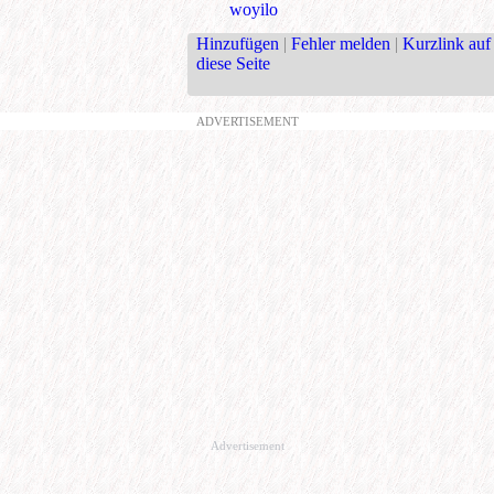
woyilo
Hinzufügen
|
Fehler melden
|
Kurzlink auf
diese Seite
ADVERTISEMENT
Advertisement