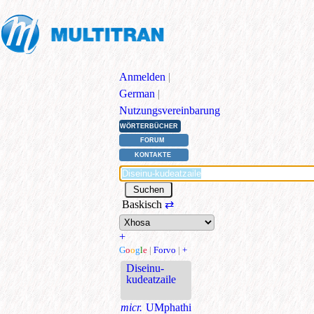
Anmelden
|
German
|
Nutzungsvereinbarung
WÖRTERBÜCHER
FORUM
KONTAKTE
Baskisch
⇄
+
G
o
o
g
l
e
|
Forvo
|
+
Diseinu-
kudeatzaile
micr.
UMphathi