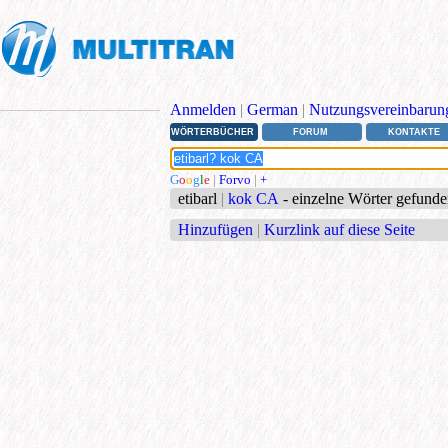
Anmelden
|
German
|
Nutzungsvereinbarun
WÖRTERBÜCHER
FORUM
KONTAKTE
G
o
o
g
l
e
|
Forvo
|
+
etibarl
|
kok CA
- einzelne Wörter gefund
Hinzufügen
|
Kurzlink auf diese Seite