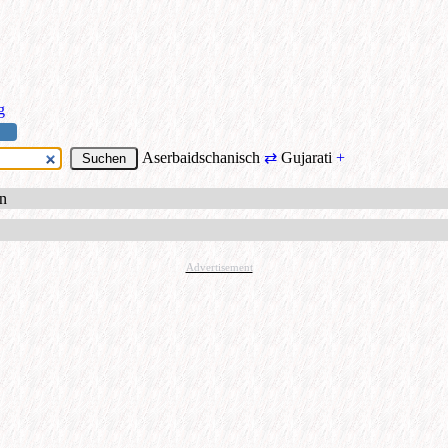
g
Aserbaidschanisch
⇄
Gujarati
+
en
Advertisement