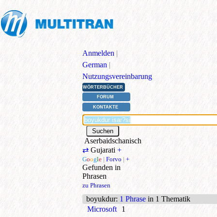
Anmelden
|
German
|
Nutzungsvereinbarung
WÖRTERBÜCHER
FORUM
KONTAKTE
Aserbaidschanisch
⇄
Gujarati
+
G
o
o
g
l
e
|
Forvo
|
+
Gefunden in
Phrasen
zu Phrasen
boyukdur
:
1 Phrase
in 1 Thematik
Microsoft
1