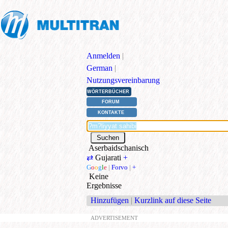
Anmelden
|
German
|
Nutzungsvereinbarung
WÖRTERBÜCHER
FORUM
KONTAKTE
Aserbaidschanisch
⇄
Gujarati
+
G
o
o
g
l
e
|
Forvo
|
+
Keine
Ergebnisse
Hinzufügen
|
Kurzlink auf diese Seite
ADVERTISEMENT