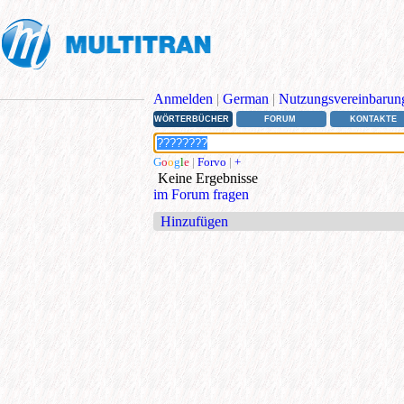
Anmelden
|
German
|
Nutzungsvereinbarun
WÖRTERBÜCHER
FORUM
KONTAKTE
G
o
o
g
l
e
|
Forvo
|
+
Keine Ergebnisse
im Forum fragen
Hinzufügen