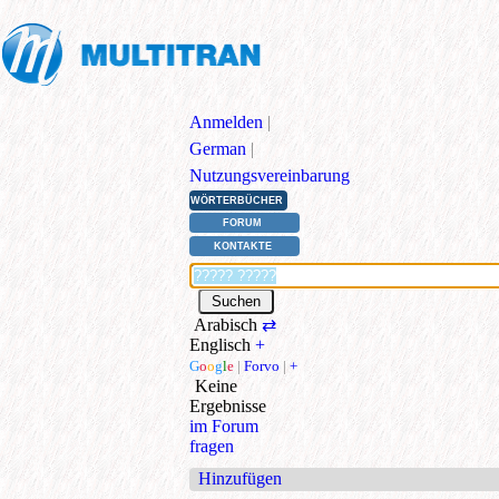
Anmelden
|
German
|
Nutzungsvereinbarung
WÖRTERBÜCHER
FORUM
KONTAKTE
Arabisch
⇄
Englisch
+
G
o
o
g
l
e
|
Forvo
|
+
Keine
Ergebnisse
im Forum
fragen
Hinzufügen