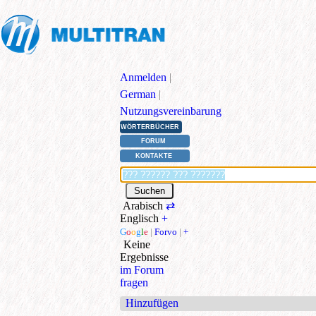
Anmelden
|
German
|
Nutzungsvereinbarung
WÖRTERBÜCHER
FORUM
KONTAKTE
Arabisch
⇄
Englisch
+
G
o
o
g
l
e
|
Forvo
|
+
Keine
Ergebnisse
im Forum
fragen
Hinzufügen