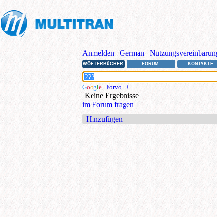
Anmelden
|
German
|
Nutzungsvereinbarun
WÖRTERBÜCHER
FORUM
KONTAKTE
G
o
o
g
l
e
|
Forvo
|
+
Keine Ergebnisse
im Forum fragen
Hinzufügen