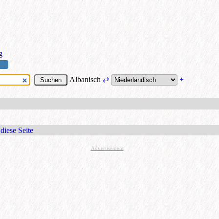
g
Albanisch
⇄
+
diese Seite
Advertisement