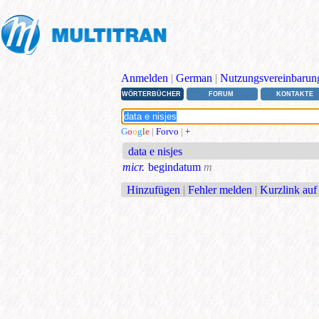
Anmelden
|
German
|
Nutzungsvereinbarun
WÖRTERBÜCHER
FORUM
KONTAKTE
G
o
o
g
l
e
|
Forvo
|
+
data e nisjes
micr.
begindatum
m
Hinzufügen
|
Fehler melden
|
Kurzlink auf 