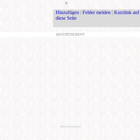
n
Hinzufügen
|
Fehler melden
|
Kurzlink auf
diese Seite
ADVERTISEMENT
Advertisement