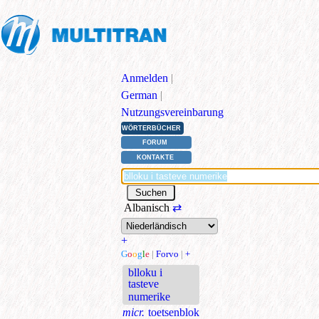
Anmelden
|
German
|
Nutzungsvereinbarung
WÖRTERBÜCHER
FORUM
KONTAKTE
Albanisch
⇄
+
G
o
o
g
l
e
|
Forvo
|
+
blloku i
tasteve
numerike
micr.
toetsenblok