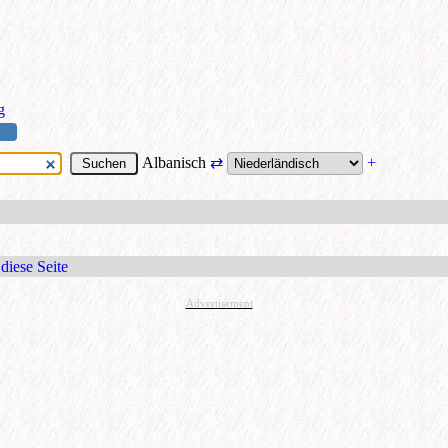
g
Albanisch
⇄
+
diese Seite
Advertisement