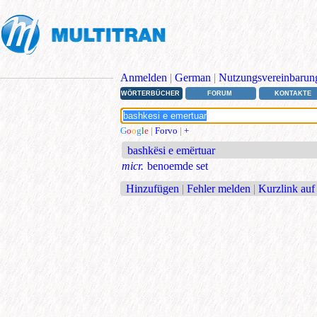
Anmelden
|
German
|
Nutzungsvereinbarun
WÖRTERBÜCHER
FORUM
KONTAKTE
G
o
o
g
l
e
|
Forvo
|
+
bashkësi e emërtuar
micr.
benoemde set
Hinzufügen
|
Fehler melden
|
Kurzlink auf 