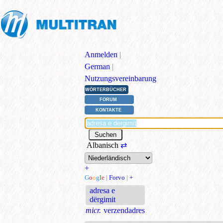
Anmelden
|
German
|
Nutzungsvereinbarung
WÖRTERBÜCHER
FORUM
KONTAKTE
Albanisch
⇄
+
G
o
o
g
l
e
|
Forvo
|
+
adresa e
dërgimit
micr.
verzendadres