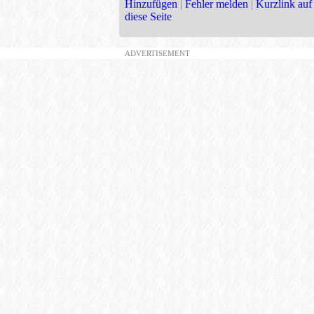
Hinzufügen
|
Fehler melden
|
Kurzlink auf
diese Seite
ADVERTISEMENT