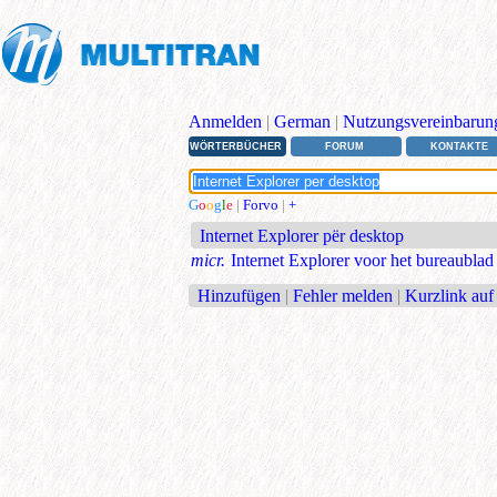
Anmelden
|
German
|
Nutzungsvereinbarun
WÖRTERBÜCHER
FORUM
KONTAKTE
G
o
o
g
l
e
|
Forvo
|
+
Internet Explorer për desktop
micr.
Internet Explorer voor het bureaublad
Hinzufügen
|
Fehler melden
|
Kurzlink auf 