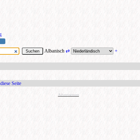
g
Albanisch
⇄
+
diese Seite
Advertisement