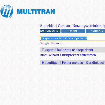
Anmelden
|
German
|
Nutzungsvereinbarun
WÖRTERBÜCHER
FORUM
KONTAKTE
G
o
o
g
l
e
|
Forvo
|
+
Eksperti i kalibrimit të altoparlantit
micr.
wizard Luidsprekers afstemmen
Hinzufügen
|
Fehler melden
|
Kurzlink auf 