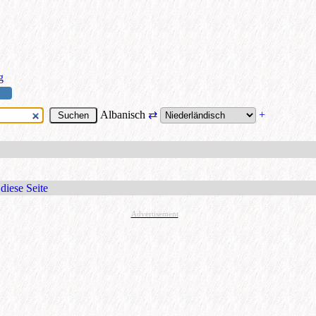
g
Albanisch
⇄
+
diese Seite
Advertisement